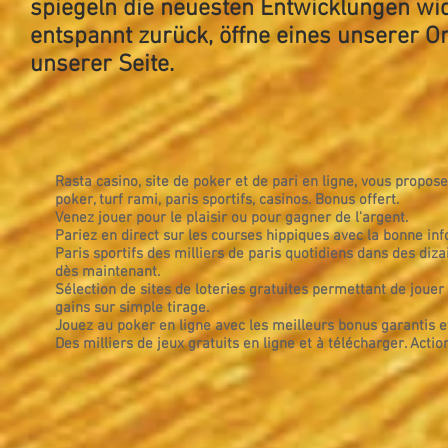
spiegeln die neuesten Entwicklungen wid
entspannt zurück, öffne eines unserer On
unserer Seite.
Rasta casino, site de poker et de pari en ligne, vous propos
poker, turf rami, paris sportifs, casinos. Bonus offert.
Venez jouer pour le plaisir ou pour gagner de l'argent.
Pariez en direct sur les courses hippiques avec la bonne inf
Paris sportifs des milliers de paris quotidiens dans des diza
dès maintenant.
Sélection de sites de loteries gratuites permettant de joue
gains sur simple tirage.
Jouez au poker en ligne avec les meilleurs bonus garantis et
Des milliers de jeux gratuits en ligne et à télécharger. Actio