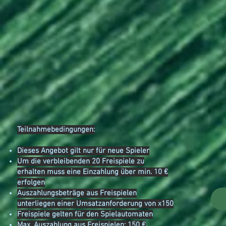
Teilnahmebedingungen:
Dieses Angebot gilt nur für neue Spieler
Um die verbleibenden 20 Freispiele zu
erhalten muss eine Einzahlung über min. 10 €
erfolgen
Auszahlungsbeträge aus Freispielen
unterliegen einer Umsatzanforderung von x150
Freispiele gelten für den Spielautomaten
Max. Auszahlung aus Freispielen: 150 €